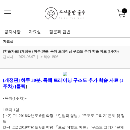
0
공지사항
자료실
질문과 답변
자료실
[학습자료] (개정판) 하루 30분, 독해 트레이닝 구조도 추가 학습 자료 (1주차)
관리자
|
2021-06-07
|
조회수 1906
[
개정판
]
하루
30
분
,
독해 트레이닝 구조도 추가 학습 자료
(1
주차
) [
클릭
]
-
목차
(1
주차
) -
1
주차
1
일
[1~2]
고
1 2018
학년도
6
월 학평
「
민법과 형법
」
'
구조도 그리기
'
문제 및 정
답
[3~4]
고
2 2019
학년도
6
월 학평
「
포괄 적합도 이론
」
'
구조도 그리기
'
문제