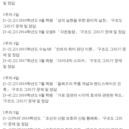
및 정답
1
주차
2
일
[1~2]
고
3 2010
학년도
4
월 학평
「
성의 실현을 위한 윤리적 실천
」
'
구조도
그리기
'
문제 및 정답
[3~4]
고
3 2014
학년도
9
월 모평
B
「
각운동량
」
'
구조도 그리기
'
문제 및 정답
1
주차
3
일
[1~2]
고
3 2015
학년도 수능
AB
「
칸트의 취미 판단 이론
」
'
구조도 그리기
'
문
제 및 정답
[3~4]
고
2 2017
학년도
3
월 학평
「
다이내믹 스피커
」
'
구조도 그리기
'
문제
및 정답
1
주차
4
일
[1~2]
고
3 2019
학년도
7
월 학평
「
들뢰즈의 주름 개념과 랜드스케이프 건
축
」
'
구조도 그리기
'
문제 및 정답
[3~4]
고
2 2016
학년도
6
월 학평
「
가로 경관의 시각적 효과와 관련된 척도
」
'
구조도 그리기
'
문제 및 정답
1
주차
5
일
[1~2] PSAT 2014
학년도
「
조선의 산림 보호와 산림 황폐화
」
'
구조도 그리
기
'
문제 및 정답