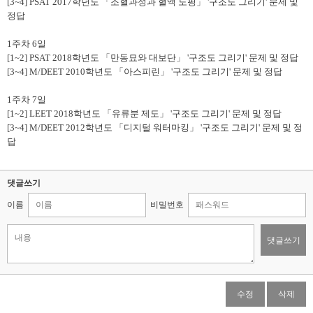
[3~4] PSAT 2017
학년도
「
조혈과정과 혈액 도핑
」
'
구조도 그리기
'
문제 및
정답
1
주차
6
일
[1~2] PSAT 2018
학년도
「
만동묘와 대보단
」
'
구조도 그리기
'
문제 및 정답
[3~4] M/DEET 2010
학년도
「
아스피린
」
'
구조도 그리기
'
문제 및 정답
1
주차
7
일
[1~2] LEET 2018
학년도
「
유류분 제도
」
'
구조도 그리기
'
문제 및 정답
[3~4] M/DEET 2012
학년도
「
디지털 워터마킹
」
'
구조도 그리기
'
문제 및 정
답
댓글쓰기
이름
비밀번호
댓글쓰기
수정
삭제