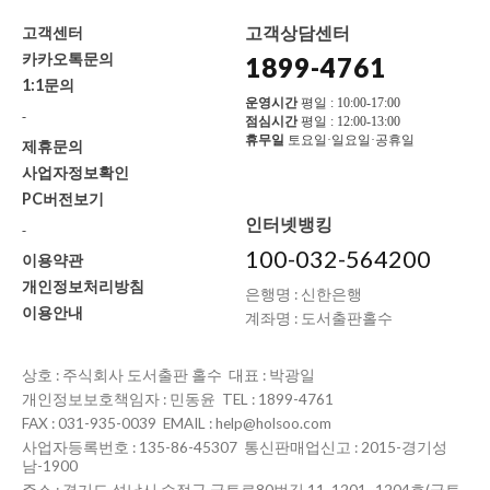
고객상담센터
고객센터
카카오톡문의
1899-4761
1:1문의
운영시간
평일 : 10:00-17:00
-
점심시간
평일 : 12:00-13:00
휴무일
토요일·일요일·공휴일
제휴문의
사업자정보확인
PC버전보기
인터넷뱅킹
-
100-032-564200
이용약관
개인정보처리방침
은행명 : 신한은행
이용안내
계좌명 : 도서출판홀수
상호 : 주식회사 도서출판 홀수 대표 : 박광일
개인정보보호책임자 : 민동윤 TEL : 1899-4761
FAX : 031-935-0039 EMAIL : help@holsoo.com
사업자등록번호 : 135-86-45307 통신판매업신고 : 2015-경기성
남-1900
주소 : 경기도 성남시 수정구 금토로80번길 11, 1201~1204호(금토