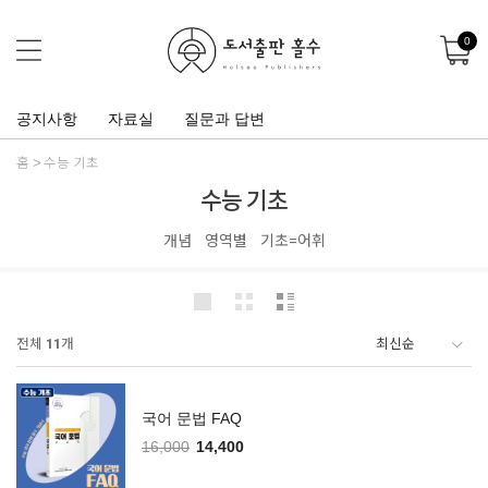
0
공지사항
자료실
질문과 답변
홈
수능 기초
수능 기초
개념
영역별
기초=어휘
전체
11
개
국어 문법 FAQ
16,000
14,400