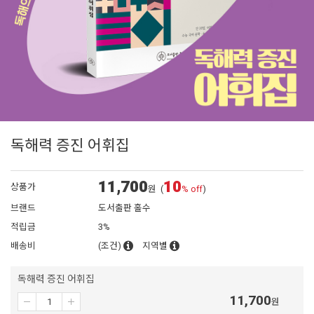
독해력 증진 어휘집
11,700
10
상품가
원
(
% off
)
브랜드
도서출판 홀수
적립금
3%
배송비
(조건)
지역별
독해력 증진 어휘집
11,700
원