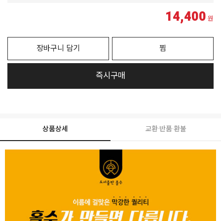
14,400
원
장바구니 담기
찜
즉시구매
상품상세
교환·반품·환불