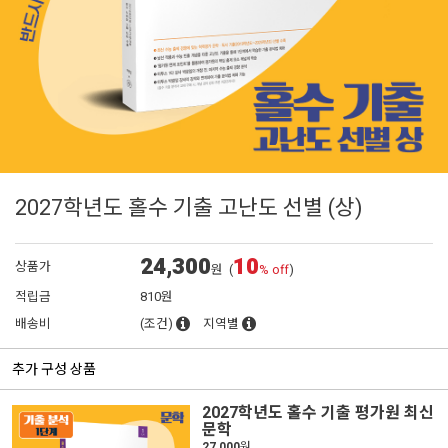
2027학년도 홀수 기출 고난도 선별 (상)
24,300
10
상품가
원
(
% off
)
적립금
810원
배송비
(조건)
지역별
추가 구성 상품
2027학년도 홀수 기출 평가원 최신
문학
27,000
원