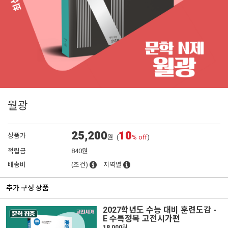
월광
25,200
10
상품가
원
(
% off
)
적립금
840원
배송비
(조건)
지역별
추가 구성 상품
2027학년도 수능 대비 훈련도감 -
E 수특정복 고전시가편
18,000
원