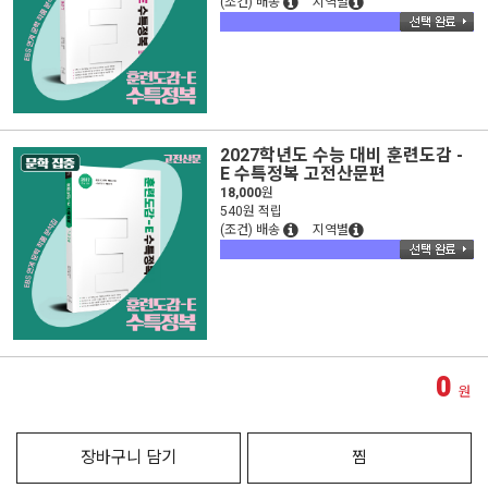
(조건) 배송
지역별
2027학년도 수능 대비 훈련도감 -
E 수특정복 고전산문편
18,000
원
540원 적립
(조건) 배송
지역별
0
원
장바구니 담기
찜