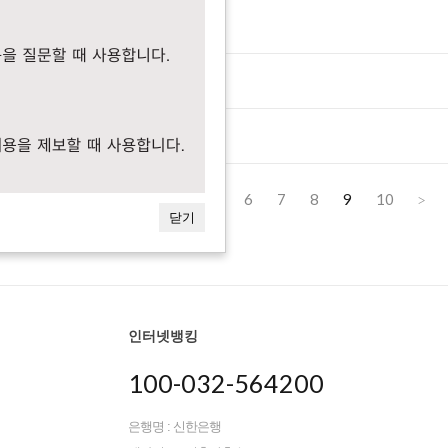
원 최신 독서 질문
배송됐어요
번 배송됐어요
1
2
3
4
5
6
7
8
9
10
<<
>
닫기
인터넷뱅킹
100-032-564200
은행명 : 신한은행