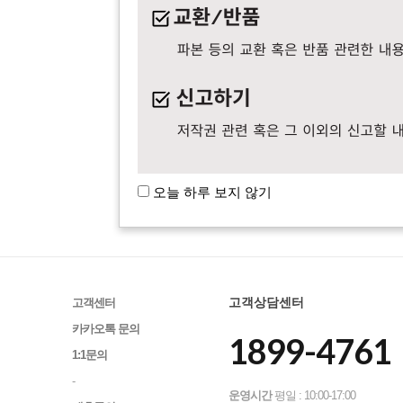
21764
[학습] 홀수 기출 평가
21763
[배송/반품] 책이 두 번 
21762
[배송/반품] 책이 두 
오늘 하루 보지 않기
고객상담센터
고객센터
카카오톡 문의
1899-4761
1:1문의
-
운영시간
평일 : 10:00-17:00