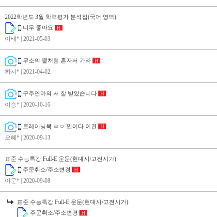
2022학년도 3월 학력평가 분석집(국어 영역)
너무 좋아요
H
이태*
| 2021-05-03
무소의 뿔처럼 혼자서 가라
H
하지*
| 2021-04-02
구주연마의 서 잘 받았습니다
H
이승*
| 2020-10-16
트레이닝북 ㄹㅇ 찐이다 이건
H
오혜*
| 2020-09-13
표준 수능특강 Full-E 운문(현대시/고전시가)
주문취소/주소변경
H
이문*
| 2020-09-08
표준 수능특강 Full-E 운문(현대시/고전시가)
주문취소/주소변경
H