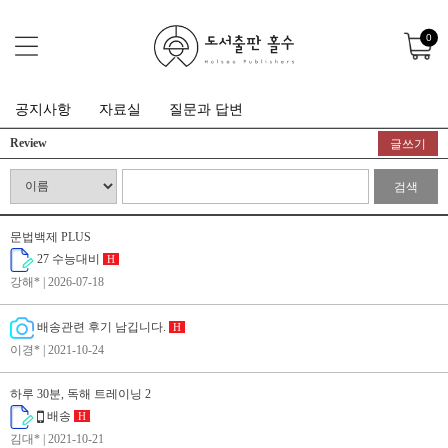
0
공지사항
자료실
질문과 답변
Review
글쓰기
검색
문법백제 PLUS
27 수능대비
H
강해*
| 2026-07-18
배송관련 후기 남깁니다.
H
이경*
| 2021-10-24
하루 30분, 독해 트레이닝 2
배송
H
김대*
| 2021-10-21